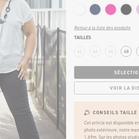
Jupes
Pantalons
Shorts et pantacourt
Leggings et cyclistes
Retour à la liste des produits
MATERNITÉ
TAILLES
42
44
46
48
te
SÉLECTIO
VOIR LA D
NOS
CONSEILS TAILLE
Cet article est disponible en
photo extérieure, notre man
1,69m. Sur les photos studio