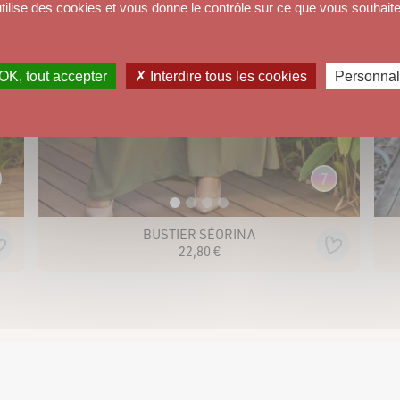
utilise des cookies et vous donne le contrôle sur ce que vous souhaite
OK, tout accepter
✗ Interdire tous les cookies
Personnal
7
BUSTIER SÉORINA
22
,
80
€