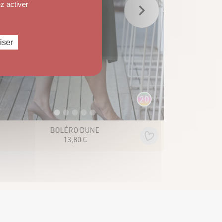
z activer
iser
20
BOLÉRO DUNE
13
,
80
€