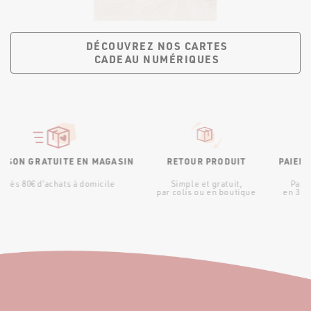
DÉCOUVREZ NOS CARTES
CADEAU NUMÉRIQUES
RATUITE EN MAGASIN
RETOUR PRODUIT
PAIEMENT 3X S
d’achats à domicile
Simple et gratuit,
Pas de surpris
par colis ou en boutique
en 3 fois sans fr
contraint