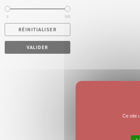
0
500
RÉINITIALISER
VALIDER
Ce site 
✓ 