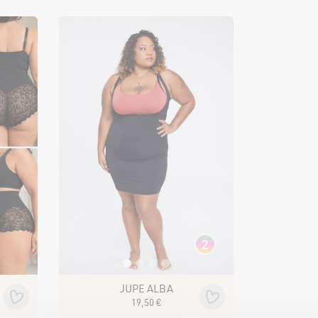
Jupes
Pantalons
Shorts et pantacourt
Leggings et cyclistes
MATERNITÉ
te
NOS
2
JUPE ALBA
19
,
50
€