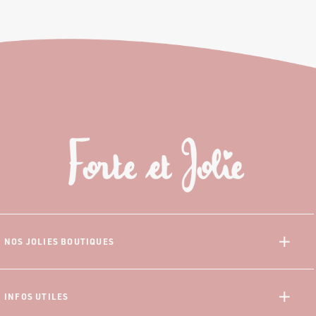
NOS JOLIES BOUTIQUES
Saint-Denis
Saint-Paul
INFOS UTILES
Saint-Pierre
À propos de nous