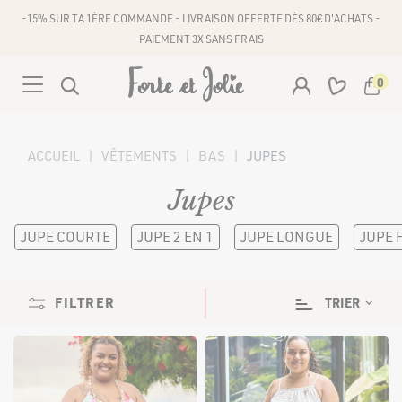
-15% SUR TA 1ÈRE COMMANDE - LIVRAISON OFFERTE DÈS 80€ D'ACHATS -
PAIEMENT 3X SANS FRAIS
0
Votre panier est vide
ACCUEIL
VÊTEMENTS
BAS
JUPES
VÊTEMENTS
Jupes
Jupes
ACCESSOIRES
ROBES
TAILLES
JUPE COURTE
JUPE 2 EN 1
JUPE LONGUE
JUPE 
COMBINAISONS
Robes courtes
42
44
46
48
50
52
54
56
CHAÎNES DE TÉLÉPHONE
ÉCHARPE
Robes mi-longues
FILTRER
TRIER
CEINTURES
HAUTS
58
60
Robes longues
Tops
BONS PLANS
BAS
COULEURS
Pulls et gilets