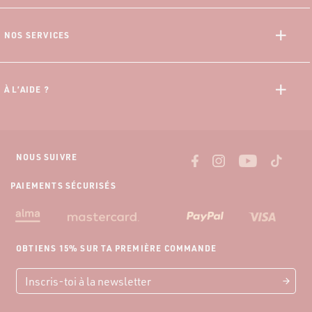
Saint-André
Données Personnelles
NOS SERVICES
CGV
Offre 10% Etudiant
CGU Progamme Fidélité
Programme Fidélité
Mentions Légales
À L’AIDE ?
Paiement 3x sans frais
Guide des Mensurations
Livraisons et tarifs
Nous contacter
Retour gratuit
NOUS SUIVRE
PAIEMENTS SÉCURISÉS
OBTIENS 15% SUR TA PREMIÈRE COMMANDE