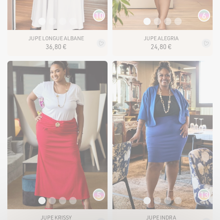
10
6
JUPE LONGUE ALBANE
JUPE ALEGRIA
36
,
80
€
24
,
80
€
5
13
JUPE KRISSY
JUPE INDRA