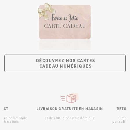
DÉCOUVREZ NOS CARTES
CADEAU NUMÉRIQUES
RATUITE EN MAGASIN
RETOUR PRODUIT
PAIEMENT 3X S
d’achats à domicile
Simple et gratuit,
Pas de surpris
par colis ou en boutique
en 3 fois sans fr
contraint