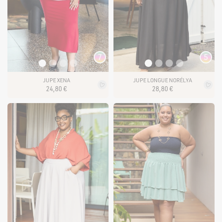
0
500
FORTE & JOLIE ©2022 | TOUS DROITS RÉSERVÉS
7
5
JUPE XENA
JUPE LONGUE NORÉLYA
24
,
80
€
28
,
80
€