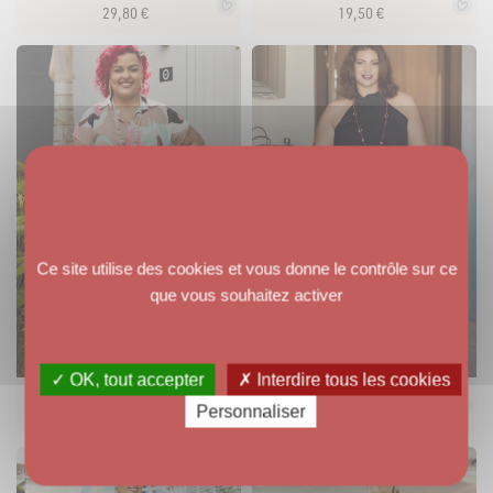
29
,
80
€
19
,
50
€
Ce site utilise des cookies et vous donne le contrôle sur ce
que vous souhaitez activer
15
✓ OK, tout accepter
✗ Interdire tous les cookies
JUPE NORA
JUPE SVEN
Personnaliser
22
,
80
€
34
,
80
€