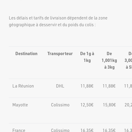
Les délais et tarifs de livraison dépendent de la zone
géographique à desservir et du poids du colis :
Destination
Transporteur
De 1g à
De
D
1kg
1,001kg
3,0
à 3kg
à 5
La Réunion
DHL
11,88€
11,88€
11,
Mayotte
Colissimo
12,50€
15,80€
20,
France
Colissimo
16,35€
16,35€
16,