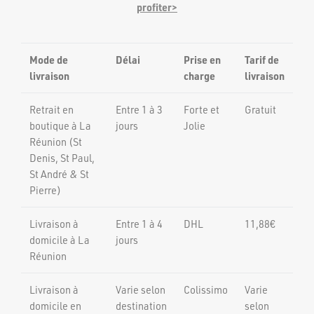
profiter>
Pantalons
MATERNITÉ
Brassières et bandeaux
Shorts et pantacourt
CARTES CADEAUX
Culottes , shorty et nuisette
Leggings et cyclistes
Mode de
Délai
Prise en
Tarif de
Gaines ventre plat et culotte gainante
livraison
charge
livraison
NOTRE BLOG
Retrait en
Entre 1 à 3
Forte et
Gratuit
boutique à La
jours
Jolie
Réunion (St
AIDE
NOS BOUTIQUES
Denis, St Paul,
St André & St
Pierre)
NOUS SUIVRE
Livraison à
Entre 1 à 4
DHL
11,88€
OBTIENS 15% SUR TA PREMIÈRE COMMANDE
domicile à La
jours
Réunion
Livraison à
Varie selon
Colissimo
Varie
domicile en
destination
selon