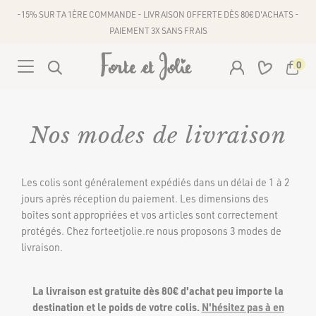
-15% SUR TA 1ÈRE COMMANDE - LIVRAISON OFFERTE DÈS 80€ D'ACHATS -
PAIEMENT 3X SANS FRAIS
0
Votre panier est vide
VÊTEMENTS
Nos modes de livraison
ACCESSOIRES
ROBES
Les colis sont généralement expédiés dans un délai de 1 à 2
COMBINAISONS
Robes courtes
jours après réception du paiement. Les dimensions des
CHAÎNES DE TÉLÉPHONE
ÉCHARPE
boîtes sont appropriées et vos articles sont correctement
Robes mi-longues
CEINTURES
HAUTS
protégés. Chez forteetjolie.re nous proposons 3 modes de
Robes longues
livraison.
Tops
BONS PLANS
BAS
Pulls et gilets
La livraison est gratuite dès 80€ d'achat peu importe la
Jupes
Vestes et Manteaux
destination et le poids de votre colis.
N'hésitez pas à en
NOUVEAUTÉS
LINGERIES