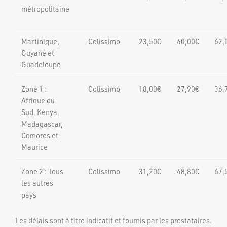
métropolitaine
Martinique,
Colissimo
23,50€
40,00€
62,
Guyane et
Guadeloupe
Zone 1 :
Colissimo
18,00€
27,90€
36,
Afrique du
Sud, Kenya,
Madagascar,
Comores et
Maurice
Zone 2 : Tous
Colissimo
31,20€
48,80€
67,
les autres
pays
Les délais sont à titre indicatif et fournis par les prestataires.