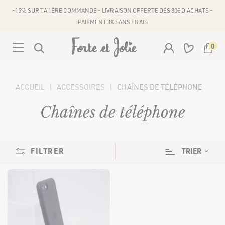
-15% SUR TA 1ÈRE COMMANDE - LIVRAISON OFFERTE DÈS 80€ D'ACHATS -
PAIEMENT 3X SANS FRAIS
0
Votre panier est vide
ACCUEIL
ACCESSOIRES
CHAÎNES DE TÉLÉPHONE
VÊTEMENTS
Chaînes de téléphone
Chaînes de téléphone
ACCESSOIRES
ROBES
COULEURS
FILTRER
COMBINAISONS
Robes courtes
TRIER
CHAÎNES DE TÉLÉPHONE
ÉCHARPE
Robes mi-longues
CEINTURES
HAUTS
Robes longues
PRIX (€)
Tops
BONS PLANS
BAS
Pulls et gilets
0
500