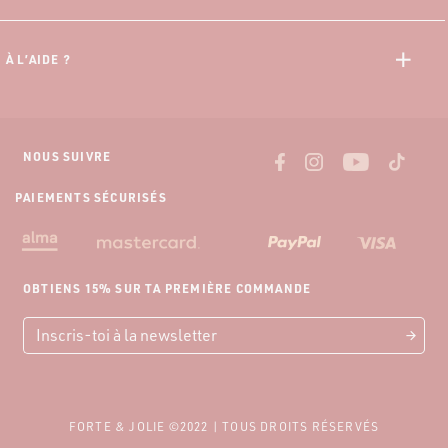
Offre 10% Etudiant
CGU Progamme Fidélité
Programme Fidélité
Mentions Légales
À L’AIDE ?
Paiement 3x sans frais
Guide des Mensurations
Livraisons et tarifs
Nous contacter
Retour gratuit
NOUS SUIVRE
PAIEMENTS SÉCURISÉS
OBTIENS 15% SUR TA PREMIÈRE COMMANDE
FORTE & JOLIE ©2022 | TOUS DROITS RÉSERVÉS