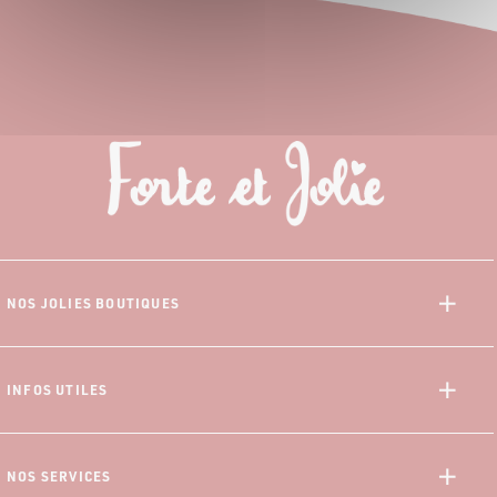
NOS JOLIES BOUTIQUES
Saint-Denis
Saint-Paul
INFOS UTILES
Saint-Pierre
À propos de nous
Saint-André
Données Personnelles
NOS SERVICES
CGV