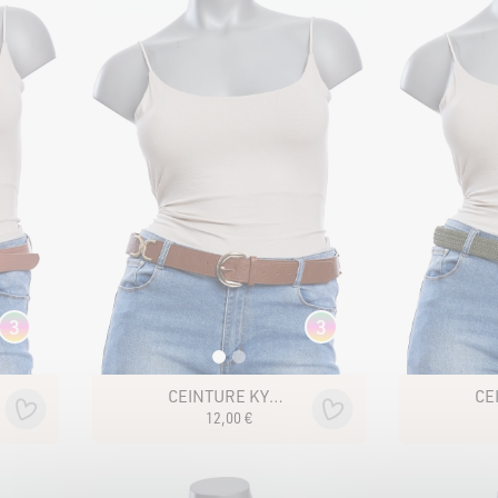
3
3
CEINTURE KYSHA
12
,
00
€