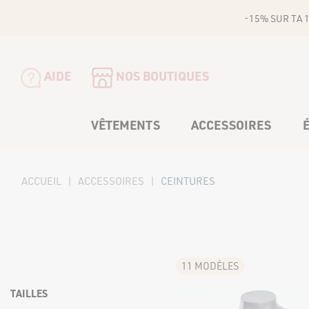
-15% SUR TA 
AIDE
NOS BOUTIQUES
VÊTEMENTS
ACCESSOIRES
ACCUEIL
ACCESSOIRES
CEINTURES
ROBES
CHAÎNES DE TÉLÉPHONE
VÊTEMENTS
Robes courtes
Robes mi-longues
ACCESSOIRES
ROBES
Robes longues
11 MODÈLES
COMBINAISONS
Robes courtes
CHAÎNES DE TÉLÉPHONE
HAUTS
ÉCHARPE
Robes mi-longues
TAILLES
CEINTURES
HAUTS