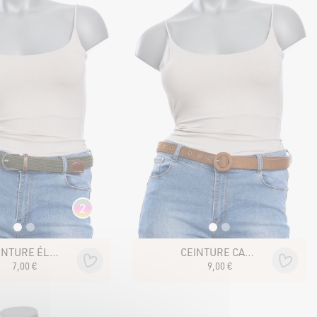
2
CEINTURE ÉLASTIQUE
CEINTURE CAMERON
7
,
00
€
9
,
00
€