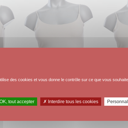
utilise des cookies et vous donne le contrôle sur ce que vous souhaite
5
4
OK, tout accepter
✗ Interdire tous les cookies
Personnal
CEINTURE KIONA
12
,
00
€