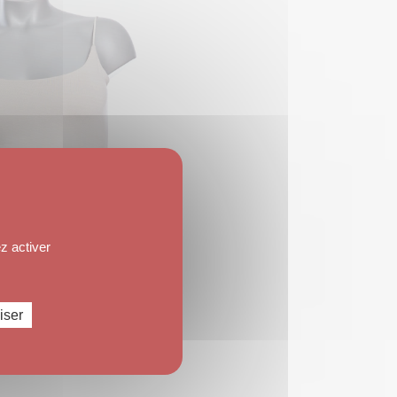
z activer
3
iser
CEINTURE KLARIS
9
,
00
€