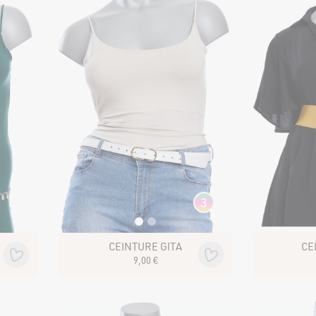
Jupes
Pantalons
Shorts et pantacourt
Leggings et cyclistes
MATERNITÉ
te
3
NOS
CEINTURE GITA
9
,
00
€