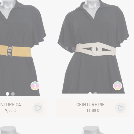
3
2
 BOUTIQUES
CEINTURE CALIOPÉ
CEINTURE PIETRA
9
,
00
€
11
,
80
€
NOUS SUIVRE