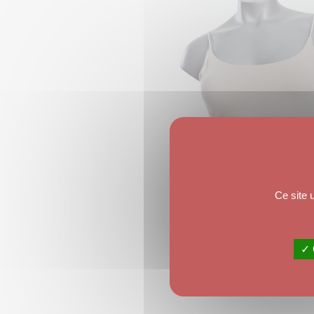
Ce site 
✓ 
CEINTURE KAMY
9
,
00
€