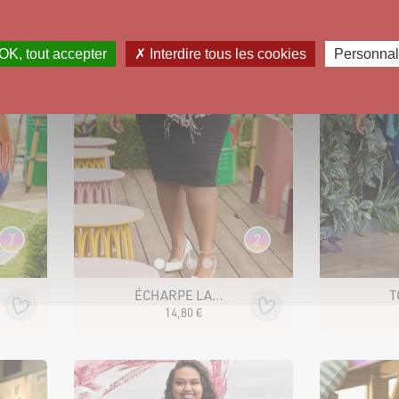
OK, tout accepter
✗ Interdire tous les cookies
Personnal
7
2
ÉCHARPE LANAËLLE IMPRIMÉ
T
14
,
80
€