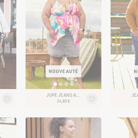
NOUVEAUTÉ
N
JUPE JEANS ANOUK SM2292-2
24
,
80
€