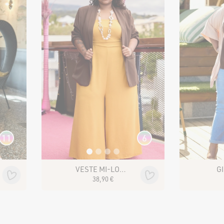
11
6
VESTE MI-LONG JORDANA
G
38
,
90
€