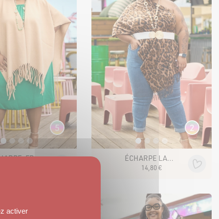
5
2
ECHARPE-FRANGE VALEA
ÉCHARPE LANAËLLE LÉOPARD
24
,
00
€
14
,
80
€
z activer