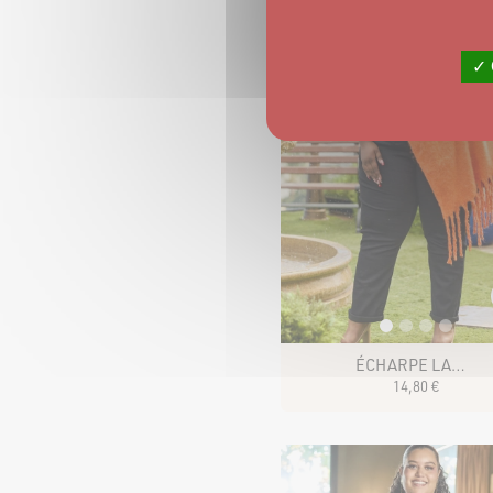
✓ 
ÉCHARPE LANAËLLE UNI
14
,
80
€