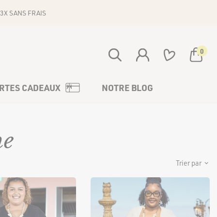
3X SANS FRAIS
0
Votre panier est vide
RTES CADEAUX
NOTRE BLOG
he
Trier par