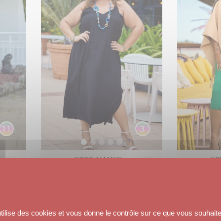
11
3
ROBE AMANTINE
26
,
80
€
utilise des cookies et vous donne le contrôle sur ce que vous souhaite