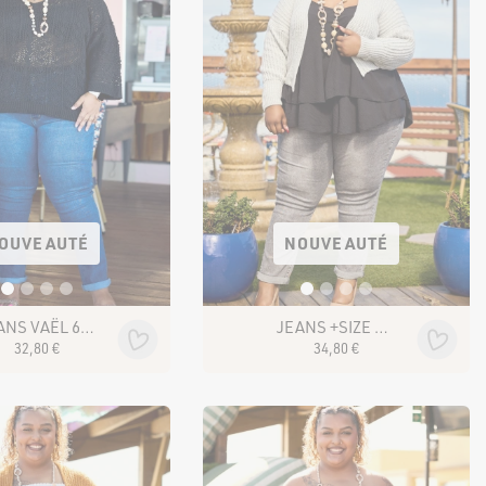
OUVEAUTÉ
NOUVEAUTÉ
JEANS VAËL 601-3
JEANS +SIZE VASCO SN026-3
32
,
80
€
34
,
80
€
 BOUTIQUES
NOUS SUIVRE