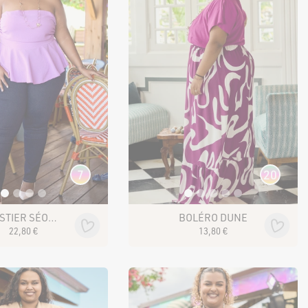
7
20
BUSTIER SÉORINA
BOLÉRO DUNE
22
,
80
€
13
,
80
€