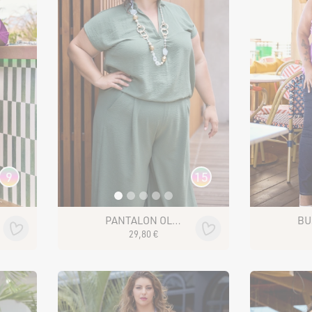
9
15
PANTALON OLIANA
29
,
80
€