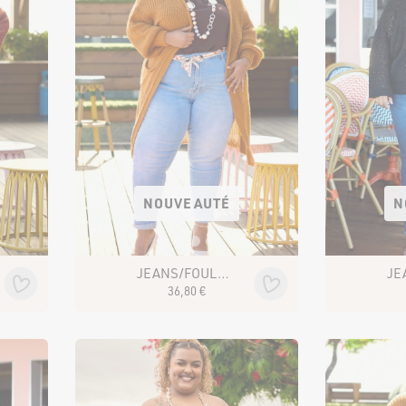
Jupes
Pantalons
Shorts et pantacourt
Leggings et cyclistes
MATERNITÉ
te
NOUVEAUTÉ
N
JEANS/FOULARD AORYN SN005-1
36
,
80
€
NOS