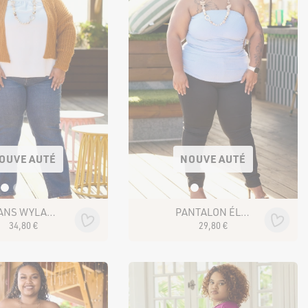
OUVEAUTÉ
NOUVEAUTÉ
JEANS WYLAN 602-3 BLEU
PANTALON ÉLOAN 19952-3 NOIR
34
,
80
€
29
,
80
€