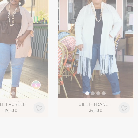
4
ILET AURÈLE
GILET- FRANGE LORENA
19
,
80
€
34
,
80
€