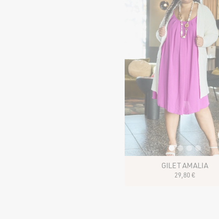
GILET AMALIA
29
,
80
€