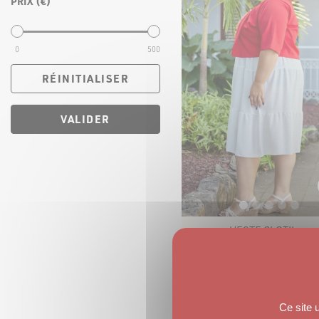
PRIX (€)
0
500
RÉINITIALISER
VALIDER
VESTE CLOTILDE
19
,
80
€
Ce site 