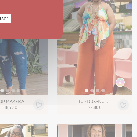
iser
4
OP MAKEBA
TOP DOS-NU MAKEBA IMPRIMÉ
18
,
90
€
22
,
80
€