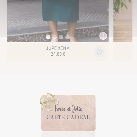
5
JUPE LONGUE NORÉLYA
28
,
80
€