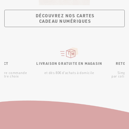
DÉCOUVREZ NOS CARTES
CADEAU NUMÉRIQUES
RATUITE EN MAGASIN
RETOUR PRODUIT
PAIEMENT 3X S
d’achats à domicile
Simple et gratuit,
Pas de surpris
par colis ou en boutique
en 3 fois sans fr
contraint