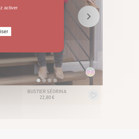
z activer
iser
7
BUSTIER SÉORINA
22
,
80
€