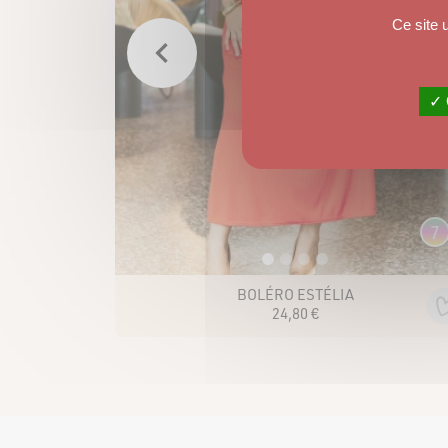
Ce site 
✓ 
20
7
BOLÉRO ESTÉLIA
24
,
80
€