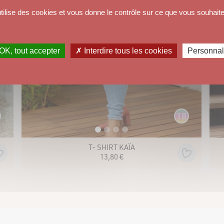
utilise des cookies et vous donne le contrôle sur ce que vous souhaite
OK, tout accepter
✗ Interdire tous les cookies
Personnal
18
T- SHIRT KAÏA
13
,
80
€