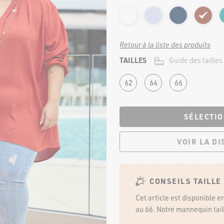
Jupes
Pantalons
Shorts et pantacourt
Leggings et cyclistes
Retour à la liste des produits
MATERNITÉ
TAILLES
Guide des tailles
62
64
66
te
SÉLECTIO
VOIR LA D
NOS
CONSEILS TAILLE
Cet article est disponible e
au 66. Notre mannequin taill