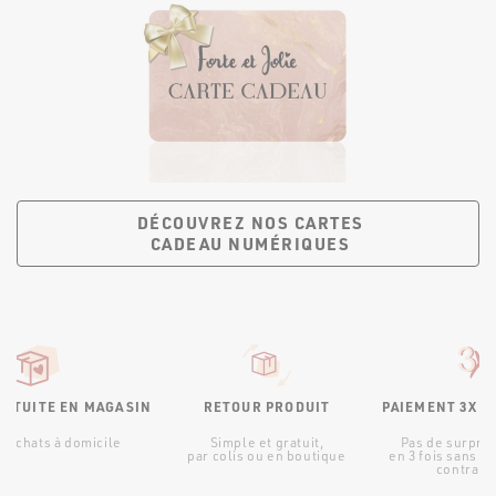
DÉCOUVREZ NOS CARTES
CADEAU NUMÉRIQUES
RATUITE EN MAGASIN
RETOUR PRODUIT
PAIEMENT 3X S
d’achats à domicile
Simple et gratuit,
Pas de surpris
par colis ou en boutique
en 3 fois sans fr
contraint