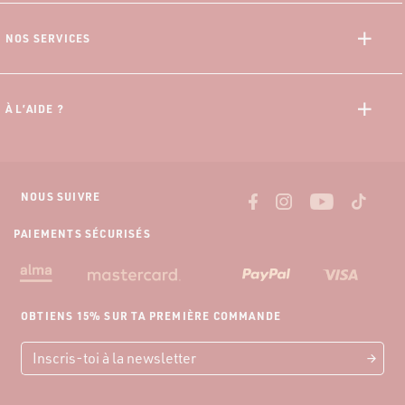
Données Personnelles
NOS SERVICES
CGV
Offre 10% Etudiant
CGU Progamme Fidélité
Programme Fidélité
Mentions Légales
À L’AIDE ?
Paiement 3x sans frais
Guide des Mensurations
Livraisons et tarifs
Nous contacter
Retour gratuit
NOUS SUIVRE
PAIEMENTS SÉCURISÉS
OBTIENS 15% SUR TA PREMIÈRE COMMANDE