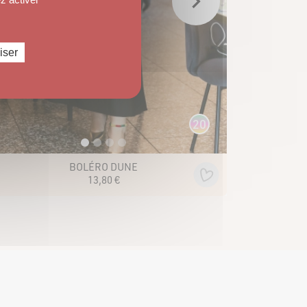
iser
20
BOLÉRO DUNE
13
,
80
€