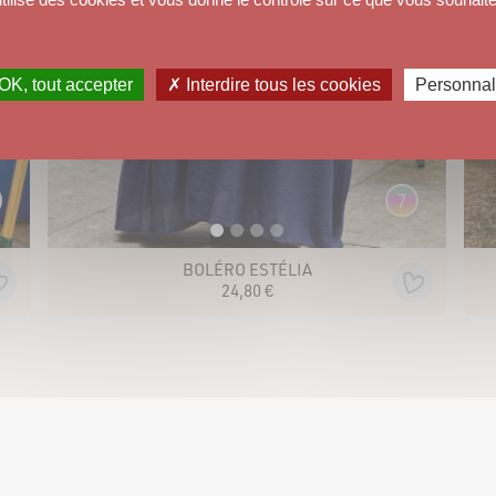
OK, tout accepter
✗ Interdire tous les cookies
Personnal
7
BOLÉRO ESTÉLIA
24
,
80
€