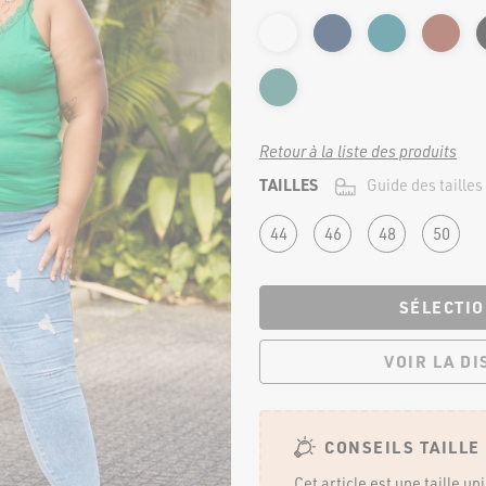
Jupes
Pantalons
Shorts et pantacourt
Leggings et cyclistes
MATERNITÉ
Retour à la liste des produits
TAILLES
Guide des tailles
te
44
46
48
50
SÉLECTIO
NOS
VOIR LA D
CONSEILS TAILLE
Cet article est une taille u