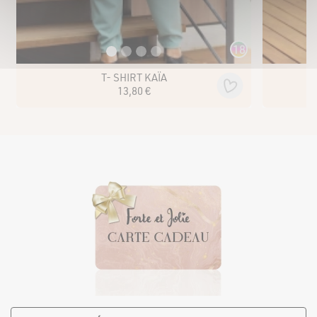
18
T- SHIRT KAÏA
13
,
80
€