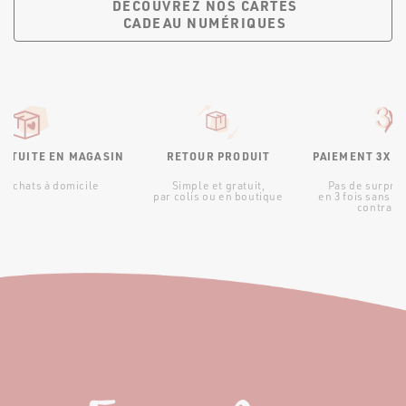
DÉCOUVREZ NOS CARTES
CADEAU NUMÉRIQUES
RATUITE EN MAGASIN
RETOUR PRODUIT
PAIEMENT 3X S
d’achats à domicile
Simple et gratuit,
Pas de surpris
par colis ou en boutique
en 3 fois sans fr
contraint