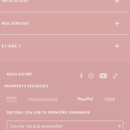
INFOS UTILES
Saint-Pierre
À propos de nous
Saint-André
Données Personnelles
NOS SERVICES
CGV
Offre 10% Etudiant
CGU Progamme Fidélité
Programme Fidélité
Mentions Légales
À L’AIDE ?
Paiement 3x sans frais
Guide des Mensurations
Livraisons et tarifs
Nous contacter
Retour gratuit
NOUS SUIVRE
PAIEMENTS SÉCURISÉS
OBTIENS 15% SUR TA PREMIÈRE COMMANDE