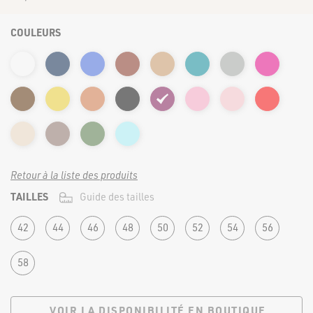
FORTE & JOLIE ©2022 | TOUS DROITS RÉSERVÉS
COULEURS
Retour à la liste des produits
TAILLES
Guide des tailles
42
44
46
48
50
52
54
56
58
VOIR LA DISPONIBILITÉ EN BOUTIQUE