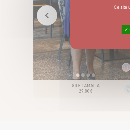
Ce site 
✓ 
11
AMALIA
GILET AURÈLE
0
€
19
,
80
€