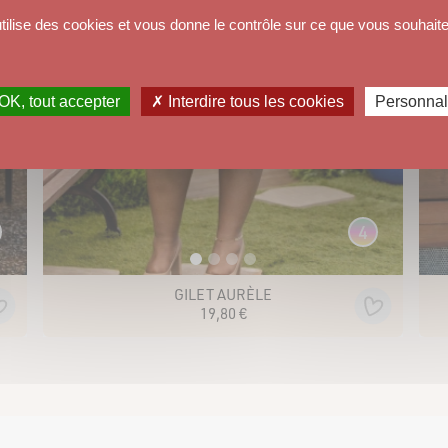
utilise des cookies et vous donne le contrôle sur ce que vous souhaite
OK, tout accepter
✗ Interdire tous les cookies
Personnal
4
6
PULL STORIA
29
,
80
€