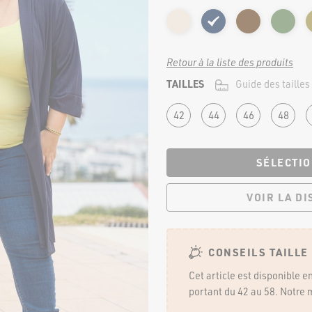
Jupes
Pantalons
Shorts et pantacourt
Leggings et cyclistes
Retour à la liste des produits
MATERNITÉ
TAILLES
Guide des tailles
42
44
46
48
te
SÉLECTIO
VOIR LA D
NOS
CONSEILS TAILLE
Cet article est disponible 
portant du 42 au 58. Notre 