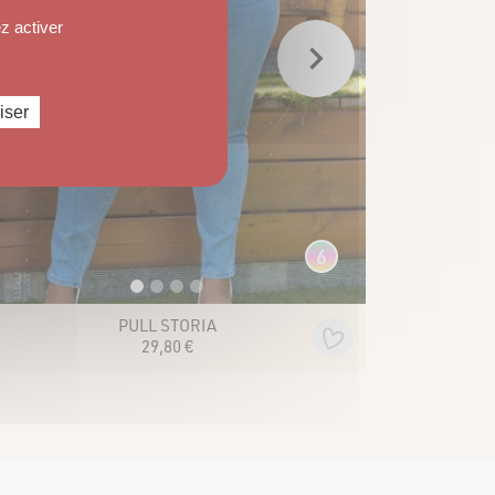
z activer
iser
5
GILET SOLAL
16
,
90
€