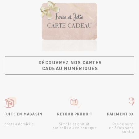
DÉCOUVREZ NOS CARTES
CADEAU NUMÉRIQUES
RATUITE EN MAGASIN
RETOUR PRODUIT
PAIEMENT 3X S
d’achats à domicile
Simple et gratuit,
Pas de surpris
par colis ou en boutique
en 3 fois sans fr
contraint