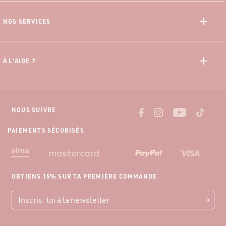
Données Personnelles
NOS SERVICES
CGV
Offre 10% Etudiant
CGU Progamme Fidélité
Programme Fidélité
Mentions Légales
À L’AIDE ?
Paiement 3x sans frais
Guide des Mensurations
Livraisons et tarifs
Nous contacter
Retour gratuit
NOUS SUIVRE
PAIEMENTS SÉCURISÉS
OBTIENS 15% SUR TA PREMIÈRE COMMANDE