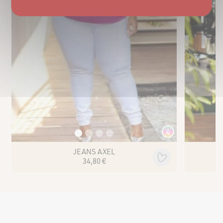
4
JEANS AXEL
34
,
80
€